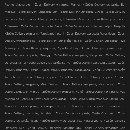
.
.
Paphos Anavargos
Ʃούσι Delivery υπηρεσίες Paphos
Ʃούσι Delivery υπηρεσίες Baf
.
.
.
Musalla
Ʃούσι Delivery υπηρεσίες Baf
Ʃούσι Delivery υπηρεσίες Street
Ʃούσι Delivery
.
.
υπηρεσίες Kato
Ʃούσι Delivery υπηρεσίες Chlorakas Melanos
Ʃούσι Delivery υπηρεσίες
.
.
Chlorakas
Ʃούσι Delivery υπηρεσίες Emba
Ʃούσι Delivery υπηρεσίες Yeroskipou Neapolis
.
.
.
Ʃούσι Delivery υπηρεσίες Yeroskipou Koloni
Ʃούσι Delivery υπηρεσίες Yeroskipou
Ʃούσι
.
.
Delivery υπηρεσίες oik1
Ʃούσι Delivery υπηρεσίες Mesogi
Ʃούσι Delivery υπηρεσίες Peyia
.
.
.
Anavargos
Ʃούσι Delivery υπηρεσίες Peyia Coral Bay
Ʃούσι Delivery υπηρεσίες Peyia
.
.
Ʃούσι Delivery υπηρεσίες Μεσόγη
Ʃούσι Delivery υπηρεσίες Χλώρακα
Ʃούσι Delivery
.
.
.
υπηρεσίες Konia
Ʃούσι Delivery υπηρεσίες Konya
Ʃούσι Delivery υπηρεσίες Λέμπα
Ʃούσι
.
.
Delivery υπηρεσίες Lempa
Ʃούσι Delivery υπηρεσίες Τρεμιθούσα
Ʃούσι Delivery υπηρεσίες
.
.
.
Tremithousa
Ʃούσι Delivery υπηρεσίες Mesa Chorio
Ʃούσι Delivery υπηρεσίες Έμπα
.
.
Ʃούσι Delivery υπηρεσίες Μέσα Χωριό
Ʃούσι Delivery υπηρεσίες Kissonerga
Ʃούσι
.
.
Delivery υπηρεσίες Armou
Ʃούσι Delivery υπηρεσίες Κονιά
Ʃούσι Delivery υπηρεσίες Ayia
.
.
Marinouda Βιοτεχνική Ζώνη Αγίας Μαρινούδας
Ʃούσι Delivery υπηρεσίες Ayia Marinouda
.
.
Ʃούσι Delivery υπηρεσίες Γεροσκήπου Yolüstü
Ʃούσι Delivery υπηρεσίες Γεροσκήπου
.
.
Ʃούσι Delivery υπηρεσίες Acheleia
Ʃούσι Delivery υπηρεσίες Tsada Olympos
Ʃούσι
.
.
Delivery υπηρεσίες Tsada
Ʃούσι Delivery υπηρεσίες Tala Melissovouno
Ʃούσι Delivery
.
.
υπηρεσίες Tala
Ʃούσι Delivery υπηρεσίες Marathounta
Ʃούσι Delivery υπηρεσίες Agia