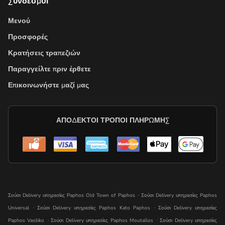
Σύνδεσμοι
Μενού
Προσφορές
Κρατήσεις τραπεζιών
Παραγγείλτε πριν έρθετε
Επικοινωνήστε μαζί μας
ΑΠΟΔΕΚΤΟΊ ΤΡΌΠΟΙ ΠΛΗΡΩΜΉΣ
.
Ʃούσι Delivery υπηρεσίες Paphos Old Town of Paphos
Ʃούσι Delivery υπηρεσίες Paphos
.
.
Universal
Ʃούσι Delivery υπηρεσίες Paphos Kato Paphos
Ʃούσι Delivery υπηρεσίες
.
.
Paphos Vasiliko
Ʃούσι Delivery υπηρεσίες Paphos Moutallos
Ʃούσι Delivery υπηρεσίες