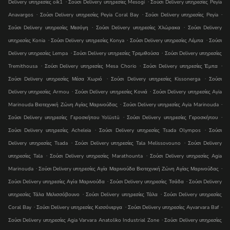
.
.
Delivery υπηρεσίες oik1
Ʃούσι Delivery υπηρεσίες Mesogi
Ʃούσι Delivery υπηρεσίες Peyia
.
.
.
Anavargos
Ʃούσι Delivery υπηρεσίες Peyia Coral Bay
Ʃούσι Delivery υπηρεσίες Peyia
.
.
Ʃούσι Delivery υπηρεσίες Μεσόγη
Ʃούσι Delivery υπηρεσίες Χλώρακα
Ʃούσι Delivery
.
.
.
υπηρεσίες Konia
Ʃούσι Delivery υπηρεσίες Konya
Ʃούσι Delivery υπηρεσίες Λέμπα
Ʃούσι
.
.
Delivery υπηρεσίες Lempa
Ʃούσι Delivery υπηρεσίες Τρεμιθούσα
Ʃούσι Delivery υπηρεσίες
.
.
.
Tremithousa
Ʃούσι Delivery υπηρεσίες Mesa Chorio
Ʃούσι Delivery υπηρεσίες Έμπα
.
.
Ʃούσι Delivery υπηρεσίες Μέσα Χωριό
Ʃούσι Delivery υπηρεσίες Kissonerga
Ʃούσι
.
.
Delivery υπηρεσίες Armou
Ʃούσι Delivery υπηρεσίες Κονιά
Ʃούσι Delivery υπηρεσίες Ayia
.
.
Marinouda Βιοτεχνική Ζώνη Αγίας Μαρινούδας
Ʃούσι Delivery υπηρεσίες Ayia Marinouda
.
.
Ʃούσι Delivery υπηρεσίες Γεροσκήπου Yolüstü
Ʃούσι Delivery υπηρεσίες Γεροσκήπου
.
.
Ʃούσι Delivery υπηρεσίες Acheleia
Ʃούσι Delivery υπηρεσίες Tsada Olympos
Ʃούσι
.
.
Delivery υπηρεσίες Tsada
Ʃούσι Delivery υπηρεσίες Tala Melissovouno
Ʃούσι Delivery
.
.
υπηρεσίες Tala
Ʃούσι Delivery υπηρεσίες Marathounta
Ʃούσι Delivery υπηρεσίες Agia
.
.
Marinouda
Ʃούσι Delivery υπηρεσίες Αγία Μαρινούδα Βιοτεχνική Ζώνη Αγίας Μαρινούδας
.
.
Ʃούσι Delivery υπηρεσίες Αγία Μαρινούδα
Ʃούσι Delivery υπηρεσίες Τσάδα
Ʃούσι Delivery
.
.
υπηρεσίες Τάλα Μελισσόβουνο
Ʃούσι Delivery υπηρεσίες Τάλα
Ʃούσι Delivery υπηρεσίες
.
.
.
Coral Bay
Ʃούσι Delivery υπηρεσίες Κισσόνεργα
Ʃούσι Delivery υπηρεσίες Ayvarvara Baf
.
Ʃούσι Delivery υπηρεσίες Agia Varvara Anatoliko Industrial Zone
Ʃούσι Delivery υπηρεσίες