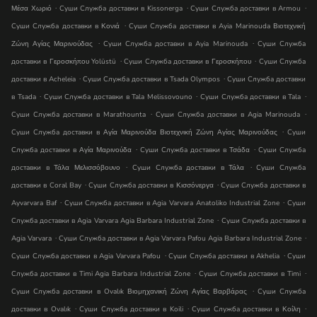
.
.
.
Μέσα Χωριό
Суши Служба доставки в Kissonerga
Суши Служба доставки в Armou
.
Суши Служба доставки в Κονιά
Суши Служба доставки в Ayia Marinouda Βιοτεχνική
.
.
Ζώνη Αγίας Μαρινούδας
Суши Служба доставки в Ayia Marinouda
Суши Служба
.
.
доставки в Γεροσκήπου Yolüstü
Суши Служба доставки в Γεροσκήπου
Суши Служба
.
.
доставки в Acheleia
Суши Служба доставки в Tsada Olympos
Суши Служба доставки
.
.
.
в Tsada
Суши Служба доставки в Tala Melissovouno
Суши Служба доставки в Tala
.
.
Суши Служба доставки в Marathounta
Суши Служба доставки в Agia Marinouda
.
Суши Служба доставки в Αγία Μαρινούδα Βιοτεχνική Ζώνη Αγίας Μαρινούδας
Суши
.
.
Служба доставки в Αγία Μαρινούδα
Суши Служба доставки в Τσάδα
Суши Служба
.
.
доставки в Τάλα Μελισσόβουνο
Суши Служба доставки в Τάλα
Суши Служба
.
.
доставки в Coral Bay
Суши Служба доставки в Κισσόνεργα
Суши Служба доставки в
.
.
Ayvarvara Baf
Суши Служба доставки в Agia Varvara Anatoliko Industrial Zone
Суши
.
Служба доставки в Agia Varvara Agia Barbara Industrial Zone
Суши Служба доставки в
.
.
Agia Varvara
Суши Служба доставки в Agia Varvara Pafou Agia Barbara Industrial Zone
.
.
Суши Служба доставки в Agia Varvara Pafou
Суши Служба доставки в Akhelia
Суши
.
.
Служба доставки в Timi Agia Barbara Industrial Zone
Суши Служба доставки в Timi
.
Суши Служба доставки в Ovalık Βιομηχανική Ζώνη Αγίας Βαρβάρας
Суши Служба
.
.
.
доставки в Ovalık
Суши Служба доставки в Koili
Суши Служба доставки в Κοίλη