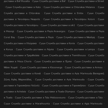
.
.
доставки в Baf Musalla
Суши Служба доставки в Baf
Суши Служба доставки в Street
.
.
.
Суши Служба доставки в Kato
Суши Служба доставки в Chlorakas Melanos
Суши
.
.
Служба доставки в Chlorakas
Суши Служба доставки в Emba
Суши Служба
.
.
доставки в Yeroskipou Neapolis
Суши Служба доставки в Yeroskipou Koloni
Суши
.
.
Служба доставки в Yeroskipou
Суши Служба доставки в oik1
Суши Служба доставки
.
.
в Mesogi
Суши Служба доставки в Peyia Anavargos
Суши Служба доставки в Peyia
.
.
.
Coral Bay
Суши Служба доставки в Peyia
Суши Служба доставки в Μεσόγη
Суши
.
.
Служба доставки в Χλώρακα
Суши Служба доставки в Konia
Суши Служба доставки
.
.
.
в Konya
Суши Служба доставки в Λέμπα
Суши Служба доставки в Lempa
Суши
.
.
Служба доставки в Τρεμιθούσα
Суши Служба доставки в Tremithousa
Суши Служба
.
.
доставки в Mesa Chorio
Суши Служба доставки в Έμπα
Суши Служба доставки в
.
.
.
Μέσα Χωριό
Суши Служба доставки в Kissonerga
Суши Служба доставки в Armou
.
Суши Служба доставки в Κονιά
Суши Служба доставки в Ayia Marinouda Βιοτεχνική
.
.
Ζώνη Αγίας Μαρινούδας
Суши Служба доставки в Ayia Marinouda
Суши Служба
.
.
доставки в Γεροσκήπου Yolüstü
Суши Служба доставки в Γεροσκήπου
Суши Служба
.
.
доставки в Acheleia
Суши Служба доставки в Tsada Olympos
Суши Служба доставки
.
.
.
в Tsada
Суши Служба доставки в Tala Melissovouno
Суши Служба доставки в Tala
.
.
Суши Служба доставки в Marathounta
Суши Служба доставки в Agia Marinouda