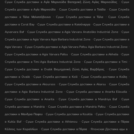
.
Суши Служба доставки в Αγία Μαρινούδα Βιοτεχνική Ζώνη Αγίας Μαρινούδας
Суши
.
.
Служба доставки в Αγία Μαρινούδα
Суши Служба доставки в Τσάδα
Суши Служба
.
.
доставки в Τάλα Μελισσόβουνο
Суши Служба доставки в Τάλα
Суши Служба
.
.
доставки в Coral Bay
Суши Служба доставки в Κισσόνεργα
Суши Служба доставки в
.
.
Ayvarvara Baf
Суши Служба доставки в Agia Varvara Anatoliko Industrial Zone
Суши
.
Служба доставки в Agia Varvara Agia Barbara Industrial Zone
Суши Служба доставки в
.
.
Agia Varvara
Суши Служба доставки в Agia Varvara Pafou Agia Barbara Industrial Zone
.
.
Суши Служба доставки в Agia Varvara Pafou
Суши Служба доставки в Akhelia
Суши
.
.
Служба доставки в Timi Agia Barbara Industrial Zone
Суши Служба доставки в Timi
.
Суши Служба доставки в Ovalık Βιομηχανική Ζώνη Αγίας Βαρβάρας
Суши Служба
.
.
.
доставки в Ovalık
Суши Служба доставки в Koili
Суши Служба доставки в Κοίλη
.
.
Суши Служба доставки в Akoursos
Суши Служба доставки в Akarsu
Суши Служба
.
.
доставки в Agia Barbara Industrial Zone
Суши Служба доставки в Anarita Elioudia
.
.
Суши Служба доставки в Anarita
Суши Служба доставки в Mandri̇ya Baf
Суши
.
.
Служба доставки в Mandria
Суши Служба доставки в Mandria Pafou
Суши Служба
.
.
доставки в Μανδρια Παφου
Суши Служба доставки в Kouklia
Суши Служба доставки
.
.
в Kukla Baf
Суши Служба доставки в Athienou
Суши Служба доставки в Πέγεια
.
.
.
Κόλπος των Κοραλλίων
Суши Служба доставки в Πέγεια
Японская Доставка еды в