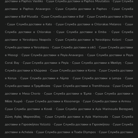
.
.
доставки в Paphos Vasiliko
Суши Служба доставки в Paphos Moutallos
Суши Служба
.
.
доставки в Paphos Anavargos
Суши Служба доставки в Paphos
Суши Служба
.
.
доставки в Baf Musalla
Суши Служба доставки в Baf
Суши Служба доставки в Street
.
.
.
Суши Служба доставки в Kato
Суши Служба доставки в Chlorakas Melanos
Суши
.
.
Служба доставки в Chlorakas
Суши Служба доставки в Emba
Суши Служба
.
.
доставки в Yeroskipou Neapolis
Суши Служба доставки в Yeroskipou Koloni
Суши
.
.
Служба доставки в Yeroskipou
Суши Служба доставки в oik1
Суши Служба доставки
.
.
в Mesogi
Суши Служба доставки в Peyia Anavargos
Суши Служба доставки в Peyia
.
.
.
Coral Bay
Суши Служба доставки в Peyia
Суши Служба доставки в Μεσόγη
Суши
.
.
Служба доставки в Χλώρακα
Суши Служба доставки в Konia
Суши Служба доставки
.
.
.
в Konya
Суши Служба доставки в Λέμπα
Суши Служба доставки в Lempa
Суши
.
.
Служба доставки в Τρεμιθούσα
Суши Служба доставки в Tremithousa
Суши Служба
.
.
доставки в Mesa Chorio
Суши Служба доставки в Έμπα
Суши Служба доставки в
.
.
.
Μέσα Χωριό
Суши Служба доставки в Kissonerga
Суши Служба доставки в Armou
.
Суши Служба доставки в Κονιά
Суши Служба доставки в Ayia Marinouda Βιοτεχνική
.
.
Ζώνη Αγίας Μαρινούδας
Суши Служба доставки в Ayia Marinouda
Суши Служба
.
.
доставки в Γεροσκήπου Yolüstü
Суши Служба доставки в Γεροσκήπου
Суши Служба
.
.
доставки в Acheleia
Суши Служба доставки в Tsada Olympos
Суши Служба доставки