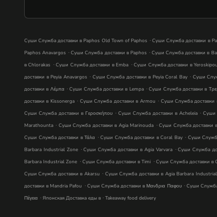
.
Суши Служба доставки в Paphos Old Town of Paphos
Суши Служба доставки в Pa
.
.
Paphos Anavargos
Суши Служба доставки в Paphos
Суши Служба доставки в Ba
.
.
в Chlorakas
Суши Служба доставки в Emba
Суши Служба доставки в Yeroskipou
.
.
доставки в Peyia Anavargos
Суши Служба доставки в Peyia Coral Bay
Суши Служ
.
.
доставки в Λέμπα
Суши Служба доставки в Lempa
Суши Служба доставки в Τρε
.
.
доставки в Kissonerga
Суши Служба доставки в Armou
Суши Служба доставки 
.
.
Суши Служба доставки в Γεροσκήπου
Суши Служба доставки в Acheleia
Суши 
.
.
Marathounta
Суши Служба доставки в Agia Marinouda
Суши Служба доставки в 
.
.
Суши Служба доставки в Τάλα
Суши Служба доставки в Coral Bay
Суши Служба
.
.
Barbara Industrial Zone
Суши Служба доставки в Agia Varvara
Суши Служба дост
.
.
Barbara Industrial Zone
Суши Служба доставки в Timi
Суши Служба доставки в O
.
Суши Служба доставки в Akarsu
Суши Служба доставки в Agia Barbara Industria
.
.
доставки в Mandria Pafou
Суши Служба доставки в Μανδρια Παφου
Суши Служба 
.
.
Πέγεια
Японская Доставка еды в
Takeaway food delivery