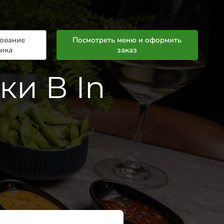
ование
Посмотреть меню и оформить
лика
заказ
ки В In