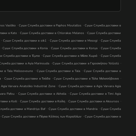
.
.
os Vasiliko
Суши Служба доставки в Paphos Moutallos
Суши Служба доставки в
.
.
авки в Kato
Суши Служба доставки в Chlorakas Melanos
Суши Служба доставки
.
.
.
Суши Служба доставки в oik1
Суши Служба доставки в Mesogi
Суши Служба
.
.
.
Суши Служба доставки в Konia
Суши Служба доставки в Konya
Суши Служба
.
.
и Служба доставки в Έμπα
Суши Служба доставки в Μέσα Χωριό
Суши Служба
.
.
лужба доставки в Ayia Marinouda
Суши Служба доставки в Γεροσκήπου Yolüstü
.
.
и в Tala Melissovouno
Суши Служба доставки в Tala
Суши Служба доставки в
.
.
.
α
Суши Служба доставки в Τσάδα
Суши Служба доставки в Τάλα Μελισσόβουνο
.
gia Varvara Anatoliko Industrial Zone
Суши Служба доставки в Agia Varvara Agia
.
.
vara Pafou
Суши Служба доставки в Akhelia
Суши Служба доставки в Timi Agia
.
.
.
авки в Koili
Суши Служба доставки в Κοίλη
Суши Служба доставки в Akoursos
.
.
лужба доставки в Mandri̇ya Baf
Суши Служба доставки в Mandria
Суши Служба
.
.
Суши Служба доставки в Πέγεια Κόλπος των Κοραλλίων
Суши Служба доставки в