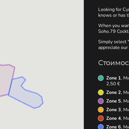
Looking for С
knows or has t
When you want 
Soho.79 Cockta
Simply select 
appreciate our 
Стоимос
Zone 1
, М
2,50 €
Zone 2
, М
Zone 5
, М
Zone 3
, М
Zone 4
, М
Zone 6
, М