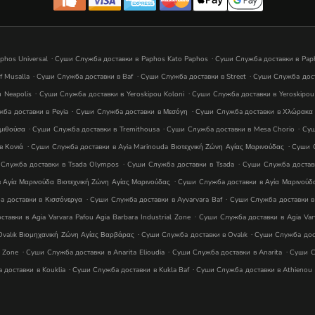
.
.
phos Universal
Суши Служба доставки в Paphos Kato Paphos
Суши Служба доставки в Paph
.
.
.
f Musalla
Суши Служба доставки в Baf
Суши Служба доставки в Street
Суши Служба дост
.
.
 Neapolis
Суши Служба доставки в Yeroskipou Koloni
Суши Служба доставки в Yeroskipou
.
.
ба доставки в Peyia
Суши Служба доставки в Μεσόγη
Суши Служба доставки в Χλώρακα
.
.
.
μιθούσα
Суши Служба доставки в Tremithousa
Суши Служба доставки в Mesa Chorio
Суш
.
.
в Κονιά
Суши Служба доставки в Ayia Marinouda Βιοτεχνική Ζώνη Αγίας Μαρινούδας
Суши С
.
.
Служба доставки в Tsada Olympos
Суши Служба доставки в Tsada
Суши Служба доставк
.
Αγία Μαρινούδα Βιοτεχνική Ζώνη Αγίας Μαρινούδας
Суши Служба доставки в Αγία Μαρινούδ
.
.
 доставки в Κισσόνεργα
Суши Служба доставки в Ayvarvara Baf
Суши Служба доставки в A
.
авки в Agia Varvara Pafou Agia Barbara Industrial Zone
Суши Служба доставки в Agia Var
.
.
valık Βιομηχανική Ζώνη Αγίας Βαρβάρας
Суши Служба доставки в Ovalık
Суши Служба дост
.
.
.
l Zone
Суши Служба доставки в Anarita Elioudia
Суши Служба доставки в Anarita
Суши С
.
.
доставки в Kouklia
Суши Служба доставки в Kukla Baf
Суши Служба доставки в Athienou