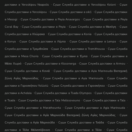
.
.
доставки в Yeroskipou Neapolis
Суши Служба доставки в Yeroskipou Koloni
Суши
.
.
Служба доставки в Yeroskipou
Суши Служба доставки в oik1
Суши Служба доставки
.
.
в Mesogi
Суши Служба доставки в Peyia Anavargos
Суши Служба доставки в Peyia
.
.
.
Coral Bay
Суши Служба доставки в Peyia
Суши Служба доставки в Μεσόγη
Суши
.
.
Служба доставки в Χλώρακα
Суши Служба доставки в Konia
Суши Служба доставки
.
.
.
в Konya
Суши Служба доставки в Λέμπα
Суши Служба доставки в Lempa
Суши
.
.
Служба доставки в Τρεμιθούσα
Суши Служба доставки в Tremithousa
Суши Служба
.
.
доставки в Mesa Chorio
Суши Служба доставки в Έμπα
Суши Служба доставки в
.
.
.
Μέσα Χωριό
Суши Служба доставки в Kissonerga
Суши Служба доставки в Armou
.
Суши Служба доставки в Κονιά
Суши Служба доставки в Ayia Marinouda Βιοτεχνική
.
.
Ζώνη Αγίας Μαρινούδας
Суши Служба доставки в Ayia Marinouda
Суши Служба
.
.
доставки в Γεροσκήπου Yolüstü
Суши Служба доставки в Γεροσκήπου
Суши Служба
.
.
доставки в Acheleia
Суши Служба доставки в Tsada Olympos
Суши Служба доставки
.
.
.
в Tsada
Суши Служба доставки в Tala Melissovouno
Суши Служба доставки в Tala
.
.
Суши Служба доставки в Marathounta
Суши Служба доставки в Agia Marinouda
.
Суши Служба доставки в Αγία Μαρινούδα Βιοτεχνική Ζώνη Αγίας Μαρινούδας
Суши
.
.
Служба доставки в Αγία Μαρινούδα
Суши Служба доставки в Τσάδα
Суши Служба
.
.
доставки в Τάλα Μελισσόβουνο
Суши Служба доставки в Τάλα
Суши Служба