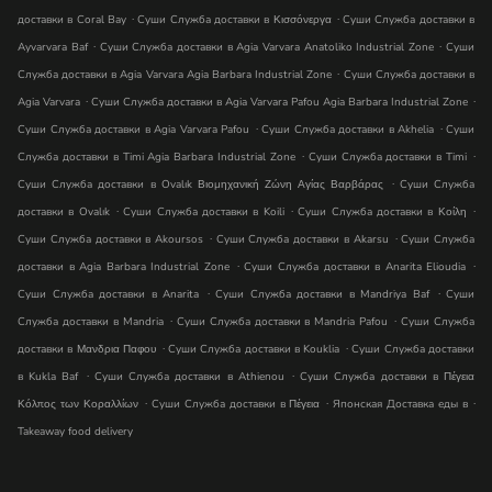
.
.
доставки в Coral Bay
Суши Служба доставки в Κισσόνεργα
Суши Служба доставки в
.
.
Ayvarvara Baf
Суши Служба доставки в Agia Varvara Anatoliko Industrial Zone
Суши
.
Служба доставки в Agia Varvara Agia Barbara Industrial Zone
Суши Служба доставки в
.
.
Agia Varvara
Суши Служба доставки в Agia Varvara Pafou Agia Barbara Industrial Zone
.
.
Суши Служба доставки в Agia Varvara Pafou
Суши Служба доставки в Akhelia
Суши
.
.
Служба доставки в Timi Agia Barbara Industrial Zone
Суши Служба доставки в Timi
.
Суши Служба доставки в Ovalık Βιομηχανική Ζώνη Αγίας Βαρβάρας
Суши Служба
.
.
.
доставки в Ovalık
Суши Служба доставки в Koili
Суши Служба доставки в Κοίλη
.
.
Суши Служба доставки в Akoursos
Суши Служба доставки в Akarsu
Суши Служба
.
.
доставки в Agia Barbara Industrial Zone
Суши Служба доставки в Anarita Elioudia
.
.
Суши Служба доставки в Anarita
Суши Служба доставки в Mandri̇ya Baf
Суши
.
.
Служба доставки в Mandria
Суши Служба доставки в Mandria Pafou
Суши Служба
.
.
доставки в Μανδρια Παφου
Суши Служба доставки в Kouklia
Суши Служба доставки
.
.
в Kukla Baf
Суши Служба доставки в Athienou
Суши Служба доставки в Πέγεια
.
.
.
Κόλπος των Κοραλλίων
Суши Служба доставки в Πέγεια
Японская Доставка еды в
Takeaway food delivery